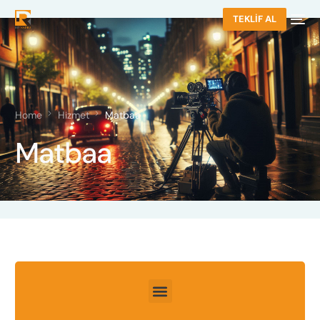
TEKLİF AL
Home
Hizmet
Matbaa
Matbaa